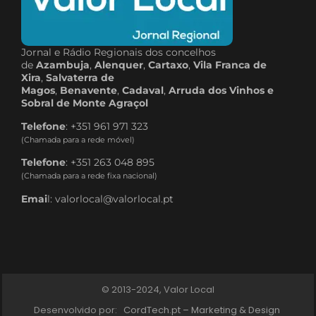
Jornal e Rádio Regionais dos concelhos
de
Azambuja
,
Alenquer
,
Cartaxo
,
Vila Franca de
Xira
,
Salvaterra de
Magos
,
Benavente
,
Cadaval
,
Arruda dos Vinhos e
Sobral de Monte Agraçol
Telefone
: +351 961 971 323
(Chamada para a rede móvel)
Telefone
: +351 263 048 895
(Chamada para a rede fixa nacional)
Emai
l: valorlocal@valorlocal.pt
© 2013-2024, Valor Local
Desenvolvido por:
CordTech.pt – Marketing & Design