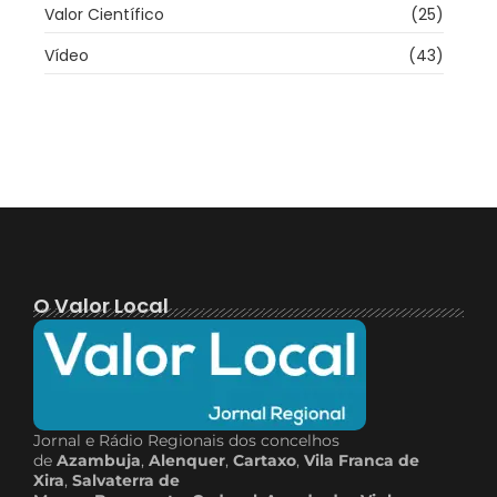
Valor Científico
(25)
Vídeo
(43)
O Valor Local
Jornal e Rádio Regionais dos concelhos
de
Azambuja
,
Alenquer
,
Cartaxo
,
Vila Franca de
Xira
,
Salvaterra de