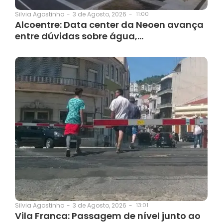
3 de Agosto, 2026
-
11:00
Silvia Agostinho
-
Alcoentre: Data center da Neoen avança
entre dúvidas sobre água,…
3 de Agosto, 2026
-
13:01
Silvia Agostinho
-
Vila Franca: Passagem de nível junto ao