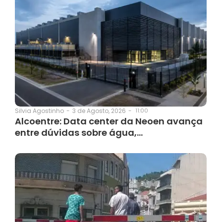
3 de Agosto, 2026
-
11:00
Silvia Agostinho
-
Alcoentre: Data center da Neoen avança
entre dúvidas sobre água,…