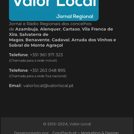
Jornal e Rádio Regionais dos concelhos
de
Azambuja
,
Alenquer
,
Cartaxo
,
Vila Franca de
Xira
,
Salvaterra de
Magos
,
Benavente
,
Cadaval
,
Arruda dos Vinhos e
Sobral de Monte Agraçol
Telefone
: +351 961 971 323
(Chamada para a rede móvel)
Telefone
: +351 263 048 895
(Chamada para a rede fixa nacional)
Emai
l: valorlocal@valorlocal.pt
© 2013-2024, Valor Local
Desenvolvido por:
CordTech.pt – Marketing & Design