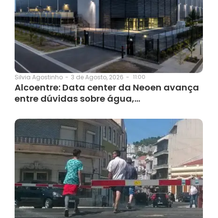
3 de Agosto, 2026
-
11:00
Silvia Agostinho
-
Alcoentre: Data center da Neoen avança
entre dúvidas sobre água,…