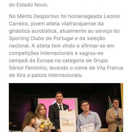
do Estado Novo.
No Mérito Desportivo foi homenageada Leonor
Carreira, jovem atleta vilafranquense da
ginástica acrobática, atualmente ao serviço do
Sporting Clube de Portugal e da seleção
nacional. A atleta tem vindo a afirmar-se em
competições internacionais e sagrou-se
campeã da Europa na categoria de Grupo
Sénior Feminino, levando o nome de Vila Franca
de Xira a palcos internacionais.