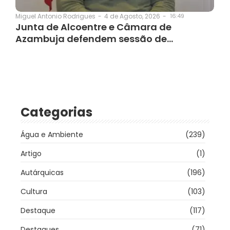
4 de Agosto, 2026
-
16:49
Miguel Antonio Rodrigues
-
Junta de Alcoentre e Câmara de
Azambuja defendem sessão de…
Categorias
Água e Ambiente
(239)
Artigo
(1)
Autárquicas
(196)
Cultura
(103)
Destaque
(117)
Destaques
(71)