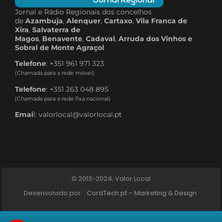
Jornal e Rádio Regionais dos concelhos
de
Azambuja
,
Alenquer
,
Cartaxo
,
Vila Franca de
Xira
,
Salvaterra de
Magos
,
Benavente
,
Cadaval
,
Arruda dos Vinhos e
Sobral de Monte Agraçol
Telefone
: +351 961 971 323
(Chamada para a rede móvel)
Telefone
: +351 263 048 895
(Chamada para a rede fixa nacional)
Emai
l: valorlocal@valorlocal.pt
© 2013-2024, Valor Local
Desenvolvido por:
CordTech.pt – Marketing & Design