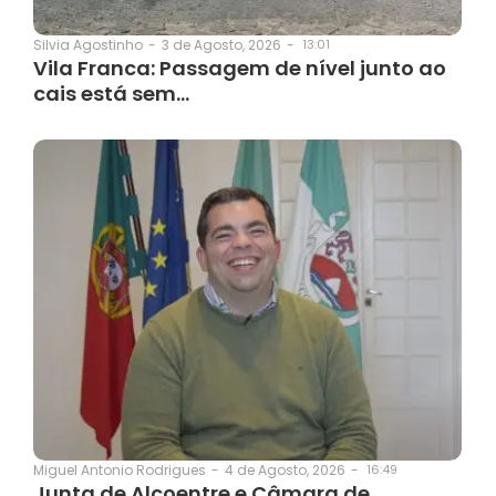
3 de Agosto, 2026
-
13:01
Silvia Agostinho
-
Vila Franca: Passagem de nível junto ao
cais está sem…
4 de Agosto, 2026
-
16:49
Miguel Antonio Rodrigues
-
Junta de Alcoentre e Câmara de