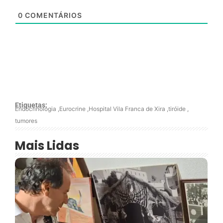
0
COMENTÁRIOS
Etiquetas:
Endocrinologia
,
Eurocrine
,
Hospital Vila Franca de Xira
,
tiróide
,
tumores
Mais Lidas