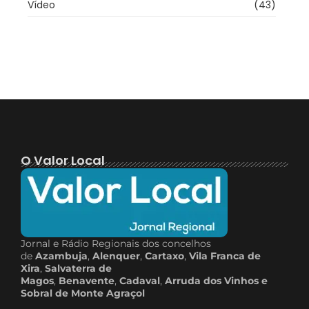
Vídeo
(43)
O Valor Local
Jornal e Rádio Regionais dos concelhos
de
Azambuja
,
Alenquer
,
Cartaxo
,
Vila Franca de
Xira
,
Salvaterra de
Magos
,
Benavente
,
Cadaval
,
Arruda dos Vinhos e
Sobral de Monte Agraçol