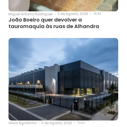
2 de Agosto, 2026
-
18:43
Miguel Antonio Rodrigues
-
João Boeiro quer devolver a
tauromaquia às ruas de Alhandra
3 de Agosto, 2026
-
11:00
Silvia Agostinho
-