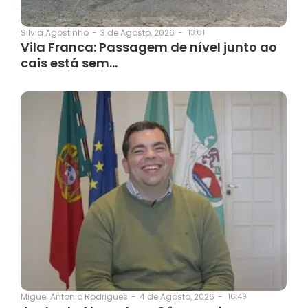
3 de Agosto, 2026
-
13:01
Silvia Agostinho
-
Vila Franca: Passagem de nível junto ao
cais está sem…
4 de Agosto, 2026
-
16:49
Miguel Antonio Rodrigues
-