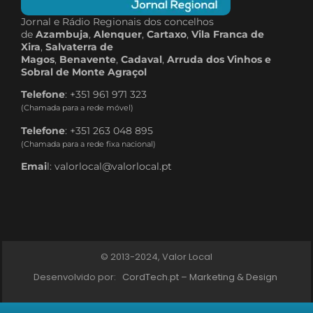
Jornal e Rádio Regionais dos concelhos
de
Azambuja
,
Alenquer
,
Cartaxo
,
Vila Franca de
Xira
,
Salvaterra de
Magos
,
Benavente
,
Cadaval
,
Arruda dos Vinhos e
Sobral de Monte Agraçol
Telefone
: +351 961 971 323
(Chamada para a rede móvel)
Telefone
: +351 263 048 895
(Chamada para a rede fixa nacional)
Emai
l: valorlocal@valorlocal.pt
© 2013-2024, Valor Local
Desenvolvido por:
CordTech.pt – Marketing & Design