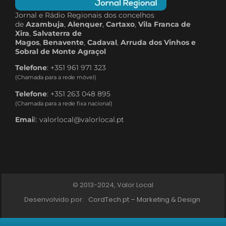
Jornal e Rádio Regionais dos concelhos
de
Azambuja
,
Alenquer
,
Cartaxo
,
Vila Franca de
Xira
,
Salvaterra de
Magos
,
Benavente
,
Cadaval
,
Arruda dos Vinhos e
Sobral de Monte Agraçol
Telefone
: +351 961 971 323
(Chamada para a rede móvel)
Telefone
: +351 263 048 895
(Chamada para a rede fixa nacional)
Emai
l: valorlocal@valorlocal.pt
© 2013-2024, Valor Local
Desenvolvido por:
CordTech.pt – Marketing & Design