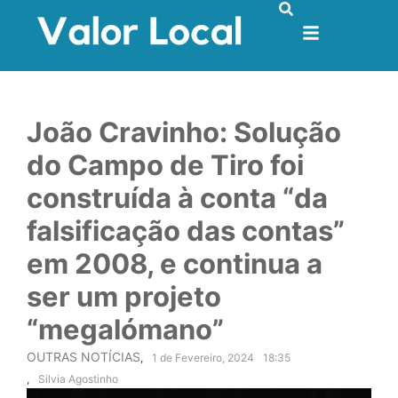
João Cravinho: Solução
do Campo de Tiro foi
construída à conta “da
falsificação das contas”
em 2008, e continua a
ser um projeto
“megalómano”
OUTRAS NOTÍCIAS
,
1 de Fevereiro, 2024
18:35
,
Silvia Agostinho