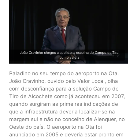
João Cravinho chegou a apelidar a escolha do Campo de Tiro
como saloia
Paladino no seu tempo do aeroporto na Ota,
João Cravinho, ouvido pelo Valor Local, olha
com desconfiança para a solução Campo de
Tiro de Alcochete como já aconteceu em 2007,
quando surgiram as primeiras indicações de
que a infraestrutura deveria localizar-se na
margem sul e não no concelho de Alenquer, no
Oeste do país. O aeroporto na Ota foi
anunciado em 2005 e deveria estar pronto em