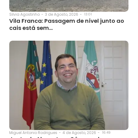
3 de Agosto, 2026
-
13:01
Silvia Agostinho
-
Vila Franca: Passagem de nível junto ao
cais está sem…
4 de Agosto, 2026
-
16:49
Miguel Antonio Rodrigues
-