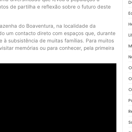
D
s de partilha e reflexão sobre o futuro deste
E
H
 azenha do Boaventura, na localidade da
ndo um contacto direto com espaços que, durante
L
 à subsistência de muitas famílias. Para muitos
M
visitar memórias ou para conhecer, pela primeira
N
O
O
O
P
R
S