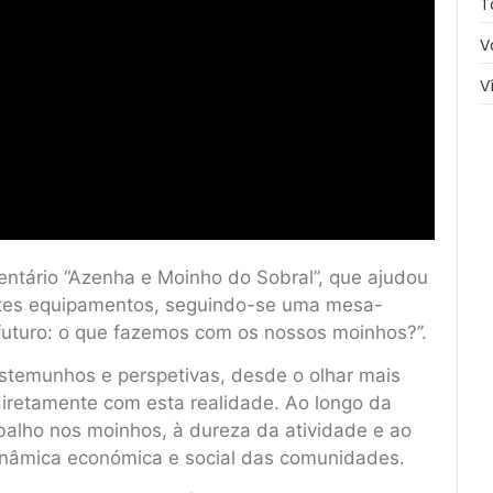
T
V
V
entário “Azenha e Moinho do Sobral”, que ajudou
estes equipamentos, seguindo-se uma mesa-
uturo: o que fazemos com os nossos moinhos?”.
stemunhos e perspetivas, desde o olhar mais
diretamente com esta realidade. Ao longo da
abalho nos moinhos, à dureza da atividade e ao
nâmica económica e social das comunidades.