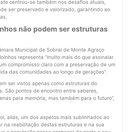
bate centrou-se também nos desafios atuais,
e ser preservado e valorizado, garantindo ao
as.
nhos não podem ser estruturas
Câmara Municipal de Sobral de Monte Agraço
oinhos representa “muito mais do que assinalar
e um compromisso claro com a preservação de um
a vida das comunidades ao longo de gerações”.
em ser vistos apenas como estruturas do
as. São pontos de encontro entre saberes,
apenas para memória, mas também para o futuro”,
i, aliás, um dos aspetos mais sublinhados ao
ar na reabilitação destas estruturas e na sua
ue a população possa conhecer de perto o seu