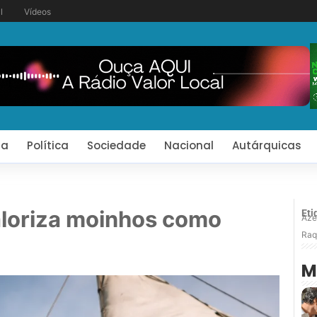
l
Vídeos
ia
Política
Sociedade
Nacional
Autárquicas
aloriza moinhos como
Eti
Aze
Raq
M