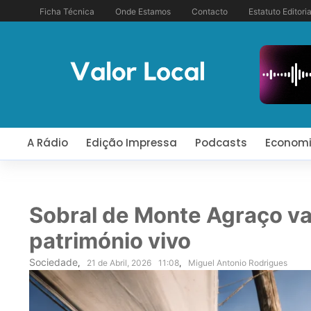
Ficha Técnica
Onde Estamos
Contacto
Estatuto Editoria
A Rádio
Edição Impressa
Podcasts
Econom
Sobral de Monte Agraço v
património vivo
Sociedade
,
21 de Abril, 2026
11:08
,
Miguel Antonio Rodrigues