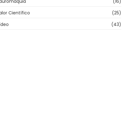
auromaquia
(16)
alor Científico
(25)
ídeo
(43)