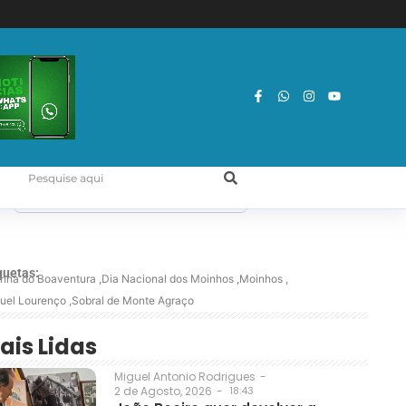
quetas:
nha do Boaventura
,
Dia Nacional dos Moinhos
,
Moinhos
,
uel Lourenço
,
Sobral de Monte Agraço
ais Lidas
Miguel Antonio Rodrigues
-
2 de Agosto, 2026
-
18:43