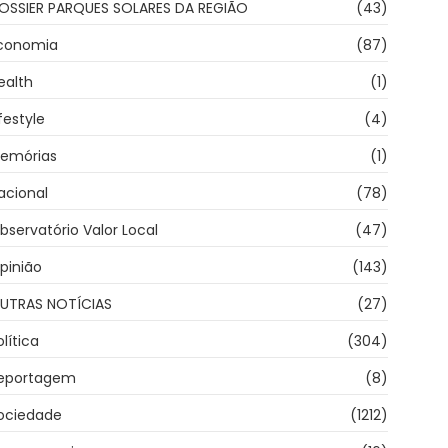
OSSIER PARQUES SOLARES DA REGIÃO
(43)
conomia
(87)
ealth
(1)
ifestyle
(4)
emórias
(1)
acional
(78)
bservatório Valor Local
(47)
pinião
(143)
UTRAS NOTÍCIAS
(27)
olítica
(304)
eportagem
(8)
ociedade
(1212)