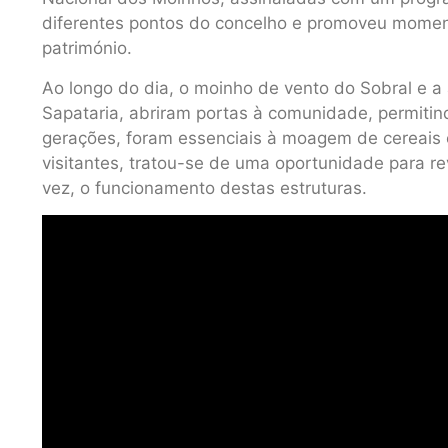
diferentes pontos do concelho e promoveu momento
património.
Ao longo do dia, o moinho de vento do Sobral e a
Sapataria, abriram portas à comunidade, permiti
gerações, foram essenciais à moagem de cereais e
visitantes, tratou-se de uma oportunidade para re
vez, o funcionamento destas estruturas.