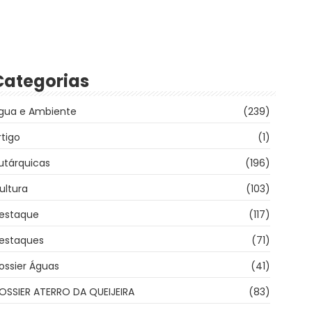
Categorias
gua e Ambiente
(239)
rtigo
(1)
utárquicas
(196)
ultura
(103)
estaque
(117)
estaques
(71)
ossier Águas
(41)
OSSIER ATERRO DA QUEIJEIRA
(83)