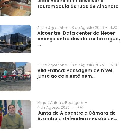
João Boeiro quer devolver a
tauromaquia às ruas de Alhandra
3 de Agosto, 2026
-
11:00
Silvia Agostinho
-
Alcoentre: Data center da Neoen
avança entre dúvidas sobre água,
…
3 de Agosto, 2026
-
13:01
Silvia Agostinho
-
Vila Franca: Passagem de nível
junto ao cais está sem…
Miguel Antonio Rodrigues
-
4 de Agosto, 2026
-
16:49
Junta de Alcoentre e Câmara de
Azambuja defendem sessão de…