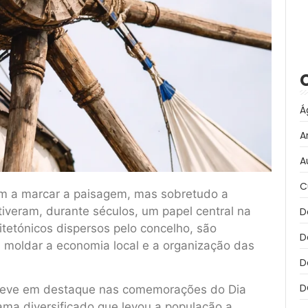
Á
A
A
C
m a marcar a paisagem, mas sobretudo a
tiveram, durante séculos, um papel central na
D
tetónicos dispersos pelo concelho, são
D
 moldar a economia local e a organização das
D
D
esteve em destaque nas comemorações do Dia
ma diversificado que levou a população a