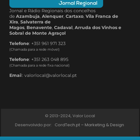
Jornal e Rádio Regionais dos concelhos
de
Azambuja
,
Alenquer
,
Cartaxo
,
Vila Franca de
Xira
,
Salvaterra de
Magos
,
Benavente
,
Cadaval
,
Arruda dos Vinhos e
Sobral de Monte Agraçol
Telefone
: +351 961 971 323
(Chamada para a rede móvel)
Telefone
: +351 263 048 895
(Chamada para a rede fixa nacional)
Emai
l: valorlocal@valorlocal.pt
© 2013-2024, Valor Local
Desenvolvido por:
CordTech.pt – Marketing & Design