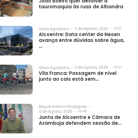
João Boeiro quer devolver a
tauromaquia às ruas de Alhandra
3 de Agosto, 2026
-
11:00
Silvia Agostinho
-
Alcoentre: Data center da Neoen
avança entre dúvidas sobre água,
…
3 de Agosto, 2026
-
13:01
Silvia Agostinho
-
Vila Franca: Passagem de nível
junto ao cais está sem…
Miguel Antonio Rodrigues
-
4 de Agosto, 2026
-
16:49
Junta de Alcoentre e Câmara de
Azambuja defendem sessão de…