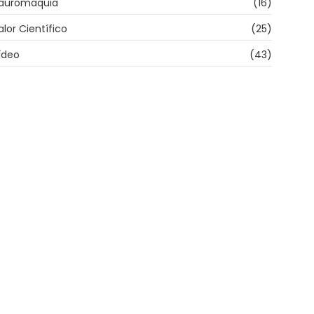
auromaquia
(16)
alor Científico
(25)
ídeo
(43)