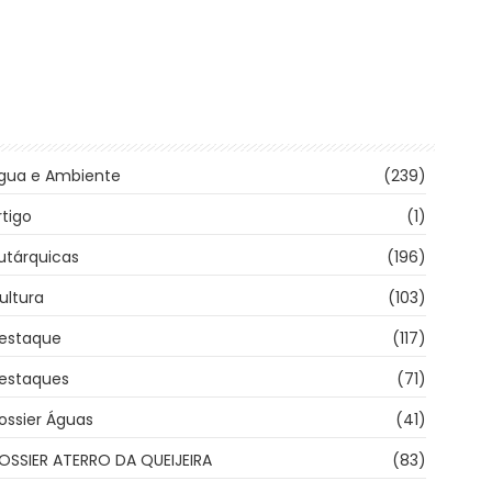
gua e Ambiente
(239)
rtigo
(1)
utárquicas
(196)
ultura
(103)
estaque
(117)
estaques
(71)
ossier Águas
(41)
OSSIER ATERRO DA QUEIJEIRA
(83)