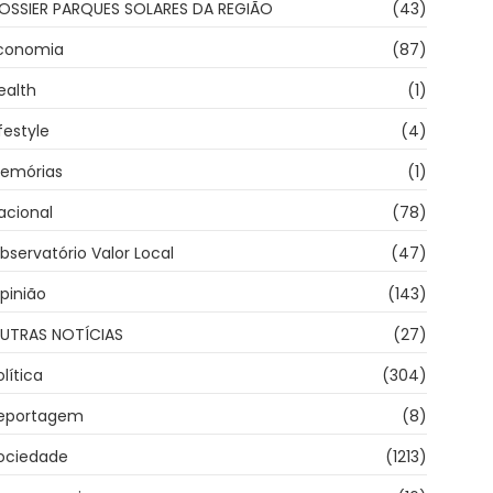
OSSIER PARQUES SOLARES DA REGIÃO
(43)
conomia
(87)
ealth
(1)
ifestyle
(4)
emórias
(1)
acional
(78)
bservatório Valor Local
(47)
pinião
(143)
UTRAS NOTÍCIAS
(27)
olítica
(304)
eportagem
(8)
ociedade
(1213)