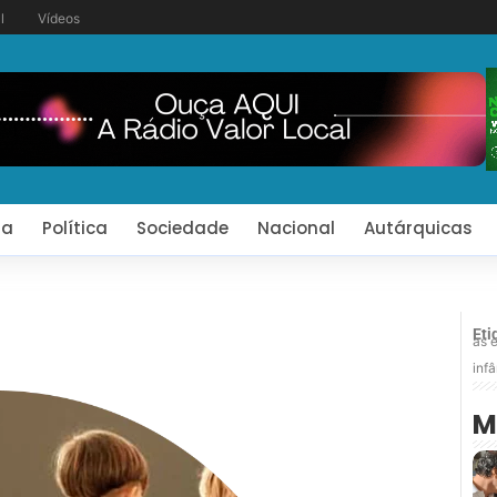
l
Vídeos
ia
Política
Sociedade
Nacional
Autárquicas
Eti
as 
inf
M