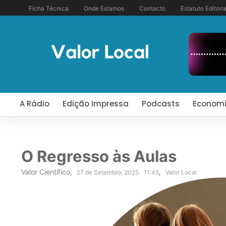
Ficha Técnica
Onde Estamos
Contacto
Estatuto Editoria
A Rádio
Edição Impressa
Podcasts
Econom
O Regresso às Aulas
Valor Científico
,
27 de Setembro, 2025
11:45
,
Valor Local