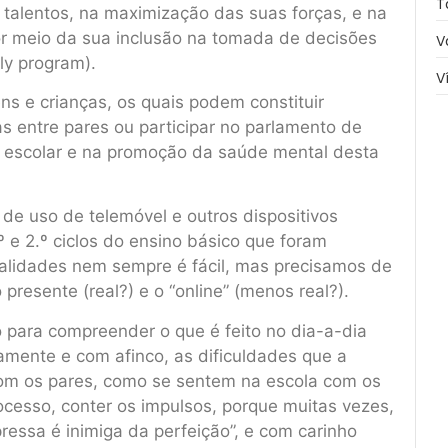
T
 talentos, na maximização das suas forças, e na
or meio da sua inclusão na tomada de decisões
V
fly program).
V
ns e crianças, os quais podem constituir
 entre pares ou participar no parlamento de
 escolar e na promoção da saúde mental desta
de uso de telemóvel e outros dispositivos
º e 2.º ciclos do ensino básico que foram
alidades nem sempre é fácil, mas precisamos de
 presente (real?) e o “online” (menos real?).
para compreender o que é feito no dia-a-dia
riamente e com afinco, as dificuldades que a
com os pares, como se sentem na escola com os
rocesso, conter os impulsos, porque muitas vezes,
ressa é inimiga da perfeição”, e com carinho