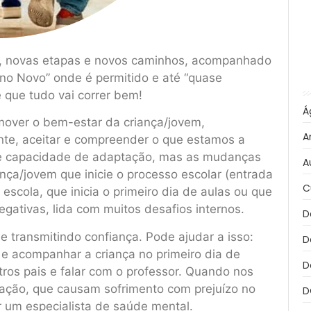
s, novas etapas e novos caminhos, acompanhado
no Novo” onde é permitido e até “quase
e que tudo vai correr bem!
Á
omover o bem-estar da criança/jovem,
A
te, aceitar e compreender o que estamos a
me capacidade de adaptação, mas as mudanças
A
ça/jovem que inicie o processo escolar (entrada
C
scola, que inicia o primeiro dia de aulas ou que
gativas, lida com muitos desafios internos.
D
e transmitindo confiança. Pode ajudar a isso:
D
r e acompanhar a criança no primeiro dia de
D
tros pais e falar com o professor. Quando nos
ção, que causam sofrimento com prejuízo no
D
r um especialista de saúde mental.