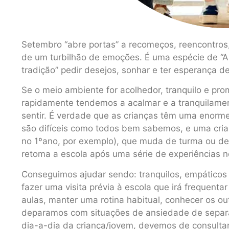
Setembro “abre portas” a recomeços, reencontro
de um turbilhão de emoções. É uma espécie de “A
tradição” pedir desejos, sonhar e ter esperança d
Se o meio ambiente for acolhedor, tranquilo e pr
rapidamente tendemos a acalmar e a tranquilamen
sentir. É verdade que as crianças têm uma enor
são difíceis como todos bem sabemos, e uma crian
no 1ºano, por exemplo), que muda de turma ou de e
retoma a escola após uma série de experiências ne
Conseguimos ajudar sendo: tranquilos, empáticos 
fazer uma visita prévia à escola que irá frequenta
aulas, manter uma rotina habitual, conhecer os ou
deparamos com situações de ansiedade de separa
dia-a-dia da criança/jovem, devemos de consulta