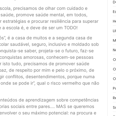
D
scola, precisamos de olhar com cuidado e
E
a-saúde, promove saúde mental, em todos,
 estratégias e procurar resiliência para superar
H
ue a escola é, e deve de ser um TODO!
L
ós”, é a casa de muitos e a segunda casa de
M
colar saudável, seguro, inclusivo e moldado sob
N
nquista-se saber, projeta-se o futuro, faz-se
se conquistas amorosas, conhecem-se pessoas
O
 isto tudo, precisamos de promover saúde
O
az, de respeito por mim e pelo o próximo, de
ir conflitos, desentendimentos, porque numa
O
onde se pode ir”, qual o risco vermelho que não
P
R
Conteúdos de aprendizagem sobre competências
torias sociais entre pares…. MAS se queremos
S
envolver o seu máximo potencial: na procura e