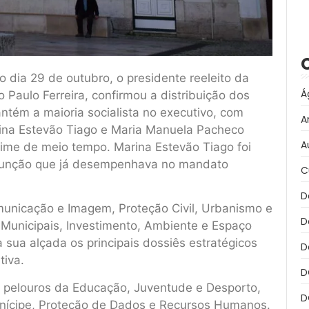
 dia 29 de outubro, o presidente reeleito da
Á
 Paulo Ferreira, confirmou a distribuição dos
tém a maioria socialista no executivo, com
A
ina Estevão Tiago e Maria Manuela Pacheco
A
gime de meio tempo. Marina Estevão Tiago foi
 função que já desempenhava no mandato
C
D
municação e Imagem, Proteção Civil, Urbanismo e
D
 Municipais, Investimento, Ambiente e Espaço
 sua alçada os principais dossiês estratégicos
D
tiva.
D
 pelouros da Educação, Juventude e Desporto,
D
nícipe, Proteção de Dados e Recursos Humanos.