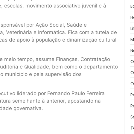
 escolas, movimento associativo juvenil e à
E
H
sponsável por Ação Social, Saúde e
L
, Veterinária e Informática. Fica com a tutela de
M
icas de apoio à população e dinamização cultural
N
de meio tempo, assume Finanças, Contratação
O
Auditoria e Qualidade, bem como o departamento
O
do município e pela supervisão dos
O
cutivo liderado por Fernando Paulo Ferreira
P
utura semelhante à anterior, apostando na
R
idade governativa.
S
T