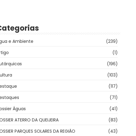
Categorias
gua e Ambiente
(239)
rtigo
(1)
utárquicas
(196)
ultura
(103)
estaque
(117)
estaques
(71)
ossier Águas
(41)
OSSIER ATERRO DA QUEIJEIRA
(83)
OSSIER PARQUES SOLARES DA REGIÃO
(43)