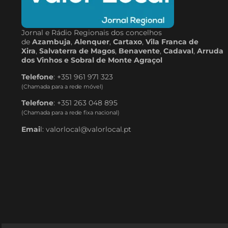
Jornal e Rádio Regionais dos concelhos
de
Azambuja
,
Alenquer
,
Cartaxo
,
Vila Franca de
Xira
,
Salvaterra de Magos
,
Benavente
,
Cadaval
,
Arruda
dos Vinhos e Sobral de Monte Agraçol
Telefone
: +351 961 971 323
(Chamada para a rede móvel)
Telefone
: +351 263 048 895
(Chamada para a rede fixa nacional)
Emai
l: valorlocal@valorlocal.pt