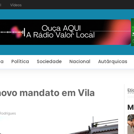
l
Vídeos
ia
Política
Sociedade
Nacional
Autárquicas
 novo mandato em Vila
Eti
202
M
Rodrigues