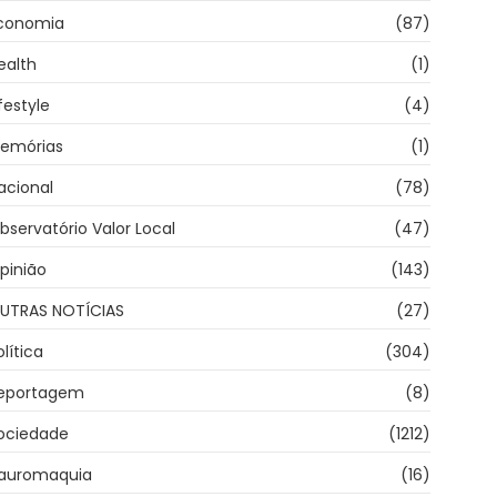
conomia
(87)
ealth
(1)
ifestyle
(4)
emórias
(1)
acional
(78)
bservatório Valor Local
(47)
pinião
(143)
UTRAS NOTÍCIAS
(27)
olítica
(304)
eportagem
(8)
ociedade
(1212)
auromaquia
(16)