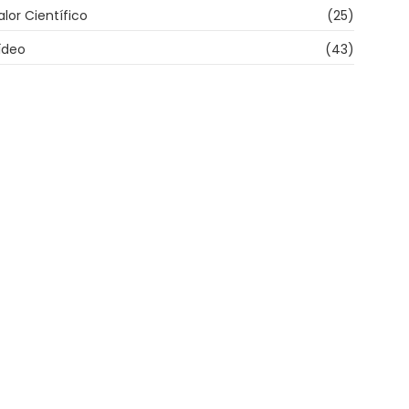
alor Científico
(25)
ídeo
(43)