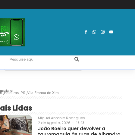
quetas:
5
,
Pelouros
,
PS
,
Vila Franca de Xira
ais Lidas
Miguel Antonio Rodrigues
-
2 de Agosto, 2026
-
18:43
João Boeiro quer devolver a
tauromaquia às ruas de Alhandra