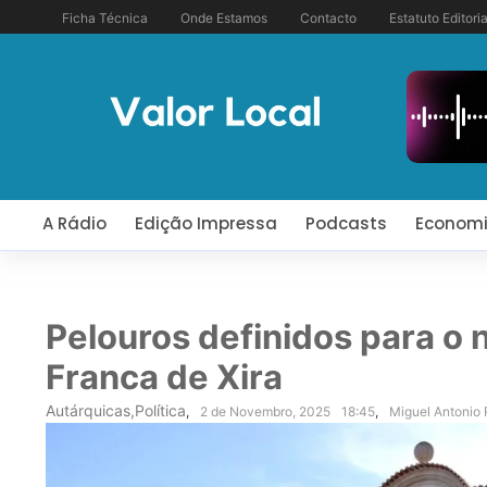
Ficha Técnica
Onde Estamos
Contacto
Estatuto Editoria
A Rádio
Edição Impressa
Podcasts
Econom
Pelouros definidos para o
Franca de Xira
Autárquicas
,
Política
,
2 de Novembro, 2025
18:45
,
Miguel Antonio 