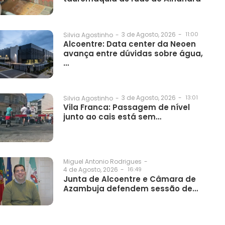
3 de Agosto, 2026
-
11:00
Silvia Agostinho
-
Alcoentre: Data center da Neoen
avança entre dúvidas sobre água,
…
3 de Agosto, 2026
-
13:01
Silvia Agostinho
-
Vila Franca: Passagem de nível
junto ao cais está sem…
Miguel Antonio Rodrigues
-
4 de Agosto, 2026
-
16:49
Junta de Alcoentre e Câmara de
Azambuja defendem sessão de…