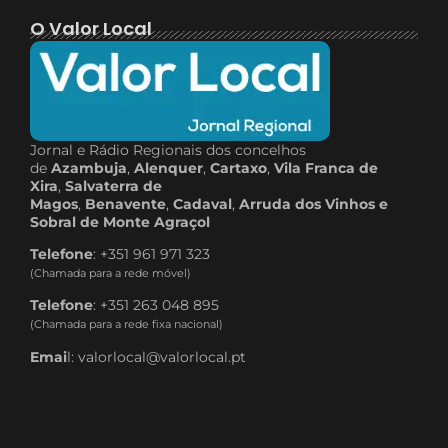
O Valor Local
Jornal e Rádio Regionais dos concelhos
de
Azambuja
,
Alenquer
,
Cartaxo
,
Vila Franca de
Xira
,
Salvaterra de
Magos
,
Benavente
,
Cadaval
,
Arruda dos Vinhos e
Sobral de Monte Agraçol
Telefone
: +351 961 971 323
(Chamada para a rede móvel)
Telefone
: +351 263 048 895
(Chamada para a rede fixa nacional)
Emai
l: valorlocal@valorlocal.pt