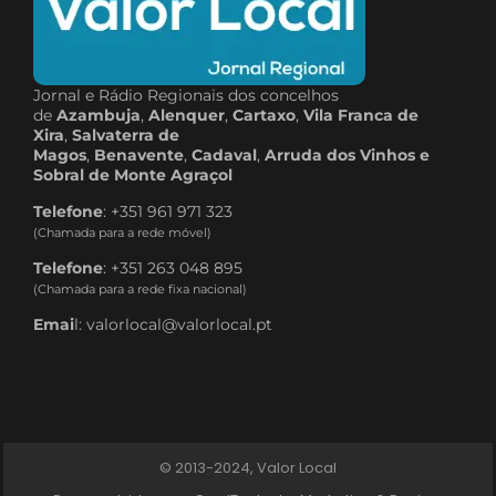
Jornal e Rádio Regionais dos concelhos
de
Azambuja
,
Alenquer
,
Cartaxo
,
Vila Franca de
Xira
,
Salvaterra de
Magos
,
Benavente
,
Cadaval
,
Arruda dos Vinhos e
Sobral de Monte Agraçol
Telefone
: +351 961 971 323
(Chamada para a rede móvel)
Telefone
: +351 263 048 895
(Chamada para a rede fixa nacional)
Emai
l: valorlocal@valorlocal.pt
© 2013-2024, Valor Local