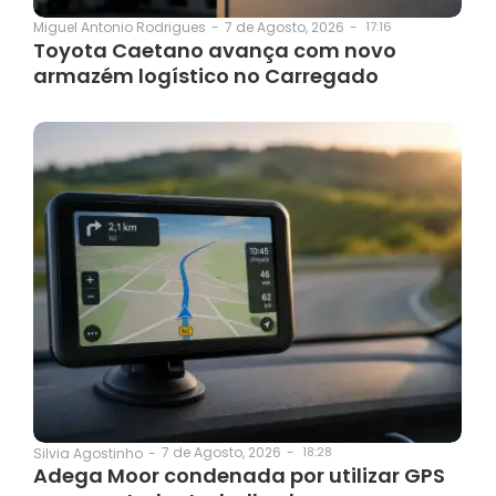
7 de Agosto, 2026
-
17:16
Miguel Antonio Rodrigues
-
Toyota Caetano avança com novo
armazém logístico no Carregado
7 de Agosto, 2026
-
18:28
Silvia Agostinho
-
Adega Moor condenada por utilizar GPS