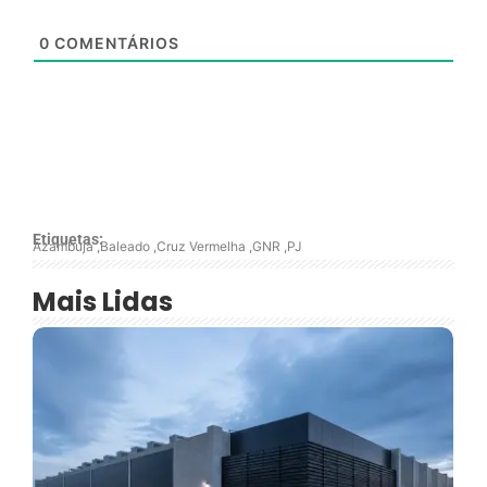
0
COMENTÁRIOS
Etiquetas:
Azambuja
,
Baleado
,
Cruz Vermelha
,
GNR
,
PJ
Mais Lidas