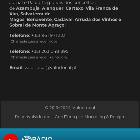
Jornal e Rádio Regionais dos concelhos
de
Azambuja
,
Alenquer
,
Cartaxo
,
Vila Franca de
Xira
,
Salvaterra de
Magos
,
Benavente
,
Cadaval
,
Arruda dos Vinhos e
Sobral de Monte Agraçol
Telefone
: +351 961 971 323
(Chamada para a rede móvel)
Telefone
: +351 263 048 895
(Chamada para a rede fixa nacional)
Emai
l: valorlocal@valorlocal.pt
© 2013-2024, Valor Local
Desenvolvido por:
CordTech.pt – Marketing & Design