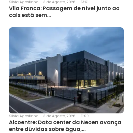
3 de Agosto, 2026
-
13:01
Silvia Agostinho
-
Vila Franca: Passagem de nível junto ao
cais está sem…
3 de Agosto, 2026
-
11:00
Silvia Agostinho
-
Alcoentre: Data center da Neoen avança
entre dúvidas sobre água,…