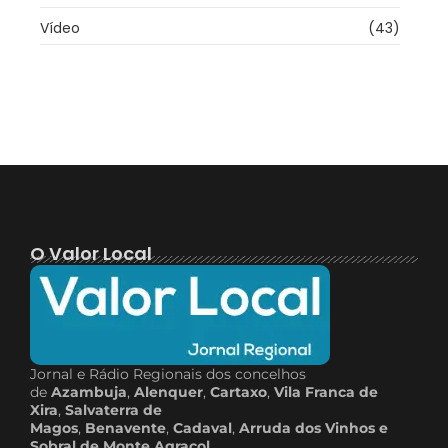
Vídeo
(43)
O Valor Local
Jornal e Rádio Regionais dos concelhos
de
Azambuja
,
Alenquer
,
Cartaxo
,
Vila Franca de
Xira
,
Salvaterra de
Magos
,
Benavente
,
Cadaval
,
Arruda dos Vinhos e
Sobral de Monte Agraçol