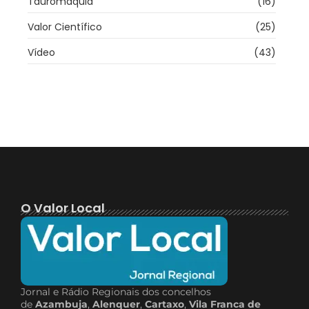
Tauromaquia
(16)
Valor Científico
(25)
Vídeo
(43)
O Valor Local
Jornal e Rádio Regionais dos concelhos
de
Azambuja
,
Alenquer
,
Cartaxo
,
Vila Franca de