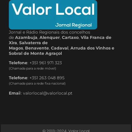
Jornal e Rádio Regionais dos concelhos
de
Azambuja
,
Alenquer
,
Cartaxo
,
Vila Franca de
Xira
,
Salvaterra de
Magos
,
Benavente
,
Cadaval
,
Arruda dos Vinhos e
Sobral de Monte Agraçol
Telefone
: +351 961 971 323
(Chamada para a rede móvel)
Telefone
: +351 263 048 895
(Chamada para a rede fixa nacional)
Emai
l: valorlocal@valorlocal.pt
© 2013-2024, Valor Local