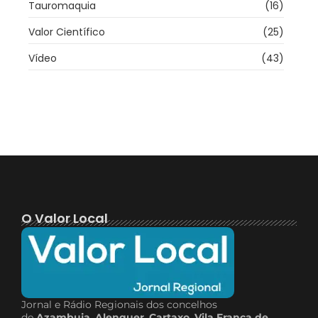
Tauromaquia
(16)
Valor Científico
(25)
Vídeo
(43)
O Valor Local
Jornal e Rádio Regionais dos concelhos
de
Azambuja
,
Alenquer
,
Cartaxo
,
Vila Franca de