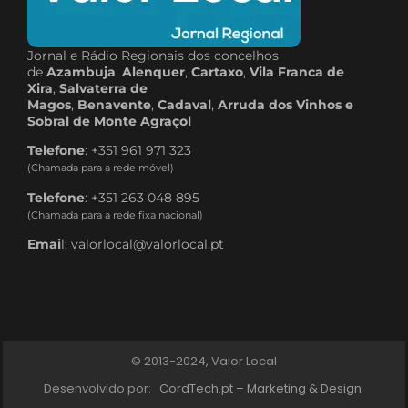
Jornal e Rádio Regionais dos concelhos
de
Azambuja
,
Alenquer
,
Cartaxo
,
Vila Franca de
Xira
,
Salvaterra de
Magos
,
Benavente
,
Cadaval
,
Arruda dos Vinhos e
Sobral de Monte Agraçol
Telefone
: +351 961 971 323
(Chamada para a rede móvel)
Telefone
: +351 263 048 895
(Chamada para a rede fixa nacional)
Emai
l: valorlocal@valorlocal.pt
© 2013-2024, Valor Local
Desenvolvido por:
CordTech.pt – Marketing & Design