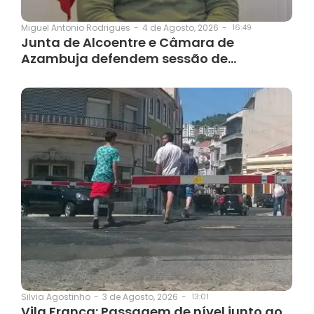
4 de Agosto, 2026
-
16:49
Miguel Antonio Rodrigues
-
Junta de Alcoentre e Câmara de
Azambuja defendem sessão de…
3 de Agosto, 2026
-
13:01
Silvia Agostinho
-
Vila Franca: Passagem de nível junto ao