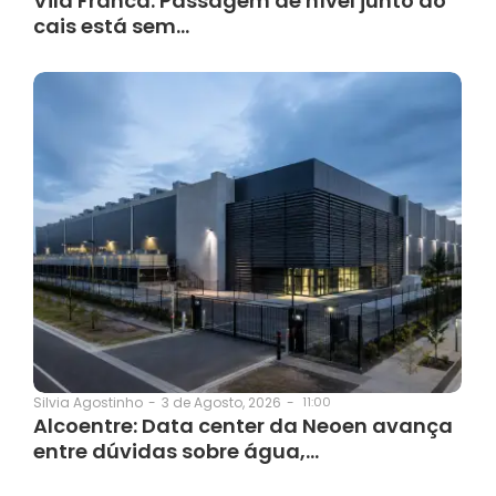
Vila Franca: Passagem de nível junto ao
cais está sem…
3 de Agosto, 2026
-
11:00
Silvia Agostinho
-
Alcoentre: Data center da Neoen avança
entre dúvidas sobre água,…