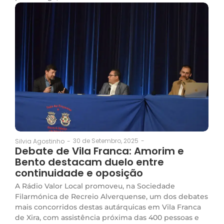
30 de Setembro, 2025
-
Silvia Agostinho
-
Debate de Vila Franca: Amorim e
Bento destacam duelo entre
continuidade e oposição
A Rádio Valor Local promoveu, na Sociedade
Filarmónica de Recreio Alverquense, um dos debates
mais concorridos destas autárquicas em Vila Franca
de Xira, com assistência próxima das 400 pessoas e