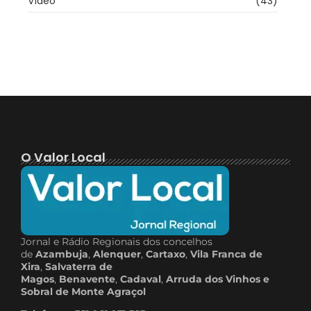
Vídeo
(43)
O Valor Local
Jornal e Rádio Regionais dos concelhos
de
Azambuja
,
Alenquer
,
Cartaxo
,
Vila Franca de
Xira
,
Salvaterra de
Magos
,
Benavente
,
Cadaval
,
Arruda dos Vinhos e
Sobral de Monte Agraçol