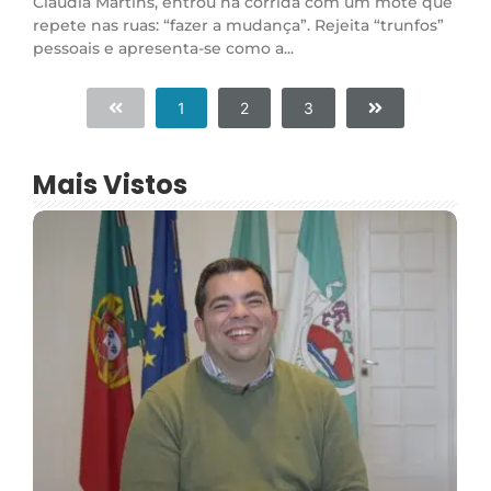
Cláudia Martins, entrou na corrida com um mote que
repete nas ruas: “fazer a mudança”. Rejeita “trunfos”
pessoais e apresenta-se como a...
1
2
3
Mais Vistos