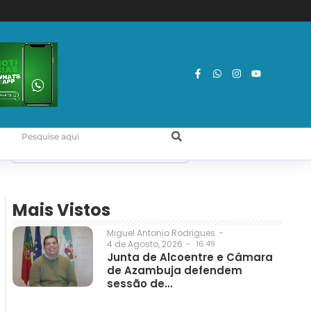
Mais Vistos
Miguel Antonio Rodrigues
-
4 de Agosto, 2026
-
16:49
Junta de Alcoentre e Câmara
de Azambuja defendem
sessão de…