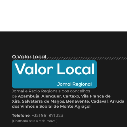
O Valor Local
Jornal e Rádio Regionais dos concelhos
de
Azambuja
,
Alenquer
,
Cartaxo
,
Vila Franca de
Xira
,
Salvaterra de Magos
,
Benavente
,
Cadaval
,
Arruda
dos Vinhos e Sobral de Monte Agraçol
Telefone
: +351 961 971 323
(Chamada para a rede móvel)