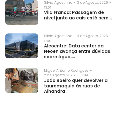
3 de Agosto, 2026
-
Silvia Agostinho
-
13:01
Vila Franca: Passagem de
nível junto ao cais está sem…
3 de Agosto, 2026
-
Silvia Agostinho
-
11:00
Alcoentre: Data center da
Neoen avança entre dúvidas
sobre água,…
Miguel Antonio Rodrigues
-
2 de Agosto, 2026
-
18:43
João Boeiro quer devolver a
tauromaquia às ruas de
Alhandra