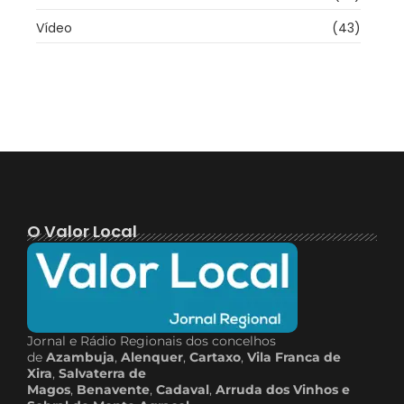
Vídeo
(43)
O Valor Local
Jornal e Rádio Regionais dos concelhos
de
Azambuja
,
Alenquer
,
Cartaxo
,
Vila Franca de
Xira
,
Salvaterra de
Magos
,
Benavente
,
Cadaval
,
Arruda dos Vinhos e