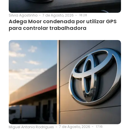
7 de Agosto, 2026
-
18:28
Silvia Agostinho
-
Adega Moor condenada por utilizar GPS
para controlar trabalhadora
7 de Agosto, 2026
-
17:16
Miguel Antonio Rodrigues
-