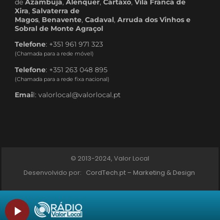
de
Azambuja
,
Alenquer
,
Cartaxo
,
Vila Franca de
Xira
,
Salvaterra de
Magos
,
Benavente
,
Cadaval
,
Arruda dos Vinhos e
Sobral de Monte Agraçol
Telefone
: +351 961 971 323
(Chamada para a rede móvel)
Telefone
: +351 263 048 895
(Chamada para a rede fixa nacional)
Emai
l: valorlocal@valorlocal.pt
© 2013-2024, Valor Local
Desenvolvido por:
CordTech.pt – Marketing & Design