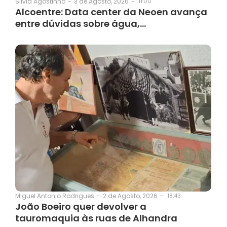
3 de Agosto, 2026
-
11:00
Silvia Agostinho
-
Alcoentre: Data center da Neoen avança
entre dúvidas sobre água,…
2 de Agosto, 2026
-
18:43
Miguel Antonio Rodrigues
-
João Boeiro quer devolver a
tauromaquia às ruas de Alhandra