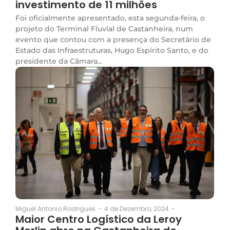
investimento de 11 milhões
Foi oficialmente apresentado, esta segunda-feira, o
projeto do Terminal Fluvial de Castanheira, num
evento que contou com a presença do Secretário de
Estado das Infraestruturas, Hugo Espírito Santo, e do
presidente da Câmara...
4 de Dezembro, 2024
-
Miguel Antonio Rodrigues
-
Maior Centro Logístico da Leroy