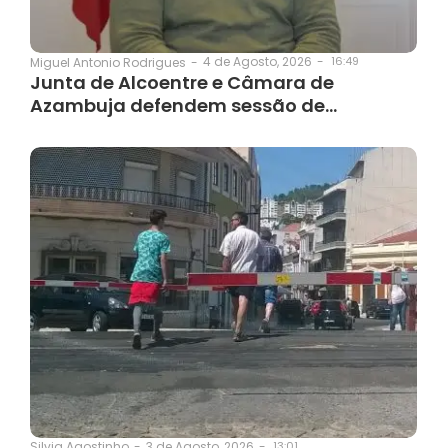
4 de Agosto, 2026
-
16:49
Miguel Antonio Rodrigues
-
Junta de Alcoentre e Câmara de
Azambuja defendem sessão de…
3 de Agosto, 2026
-
13:01
Silvia Agostinho
-