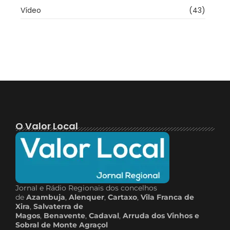
Vídeo
(43)
O Valor Local
Jornal e Rádio Regionais dos concelhos
de
Azambuja
,
Alenquer
,
Cartaxo
,
Vila Franca de
Xira
,
Salvaterra de
Magos
,
Benavente
,
Cadaval
,
Arruda dos Vinhos e
Sobral de Monte Agraçol