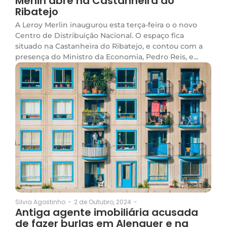
Merlin abre na Castanheira do
Ribatejo
A Leroy Merlin inaugurou esta terça-feira o o novo
Centro de Distribuição Nacional. O espaço fica
situado na Castanheira do Ribatejo, e contou com a
presença do Ministro da Economia, Pedro Reis, e...
2 de Outubro, 2024
-
Silvia Agostinho
-
Antiga agente imobiliária acusada
de fazer burlas em Alenquer e na