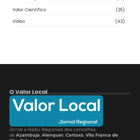
Valor Científico
(25)
Vídeo
(43)
O Valor Local
Jornal e Rádio Regionais dos concelhos
de
Azambuja
,
Alenquer
,
Cartaxo
,
Vila Franca de