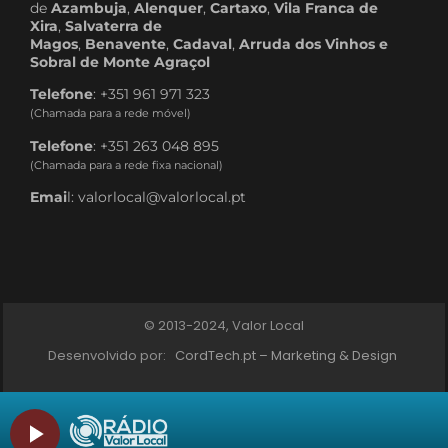
de
Azambuja
,
Alenquer
,
Cartaxo
,
Vila Franca de
Xira
,
Salvaterra de
Magos
,
Benavente
,
Cadaval
,
Arruda dos Vinhos e
Sobral de Monte Agraçol
Telefone
: +351 961 971 323
(Chamada para a rede móvel)
Telefone
: +351 263 048 895
(Chamada para a rede fixa nacional)
Emai
l: valorlocal@valorlocal.pt
© 2013-2024, Valor Local
Desenvolvido por:
CordTech.pt – Marketing & Design