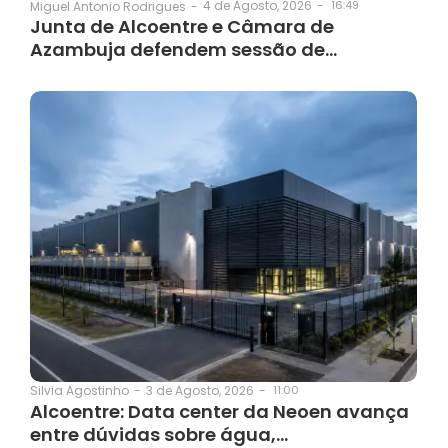
4 de Agosto, 2026
-
16:49
Miguel Antonio Rodrigues
-
Junta de Alcoentre e Câmara de
Azambuja defendem sessão de…
3 de Agosto, 2026
-
11:00
Silvia Agostinho
-
Alcoentre: Data center da Neoen avança
entre dúvidas sobre água,…