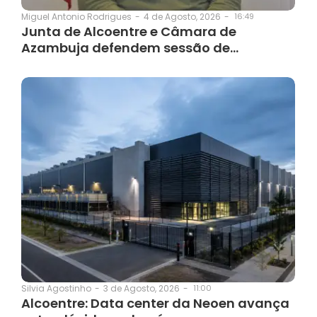
4 de Agosto, 2026
-
16:49
Miguel Antonio Rodrigues
-
Junta de Alcoentre e Câmara de
Azambuja defendem sessão de…
3 de Agosto, 2026
-
11:00
Silvia Agostinho
-
Alcoentre: Data center da Neoen avança