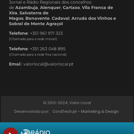
Jornal e Rádio Regionais dos concelhos
de
Azambuja
,
Alenquer
,
Cartaxo
,
Vila Franca de
Xira
,
Salvaterra de
Magos
,
Benavente
,
Cadaval
,
Arruda dos Vinhos e
Sobral de Monte Agraçol
Telefone
: +351 961 971 323
(Chamada para a rede móvel)
Telefone
: +351 263 048 895
(Chamada para a rede fixa nacional)
Emai
l: valorlocal@valorlocal.pt
© 2013-2024, Valor Local
Desenvolvido por:
CordTech.pt – Marketing & Design