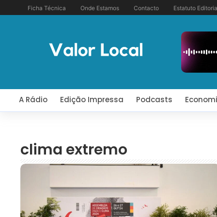
Ficha Técnica
Onde Estamos
Contacto
Estatuto Editoria
A Rádio
Edição Impressa
Podcasts
Econom
clima extremo