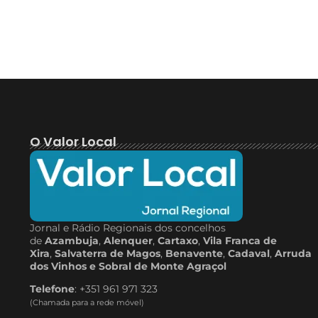
O Valor Local
Jornal e Rádio Regionais dos concelhos
de
Azambuja
,
Alenquer
,
Cartaxo
,
Vila Franca de
Xira
,
Salvaterra de Magos
,
Benavente
,
Cadaval
,
Arruda
dos Vinhos e Sobral de Monte Agraçol
Telefone
: +351 961 971 323
(Chamada para a rede móvel)