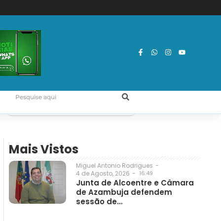
Mais Vistos
Miguel Antonio Rodrigues
-
4 de Agosto, 2026
-
16:49
Junta de Alcoentre e Câmara
de Azambuja defendem
sessão de…