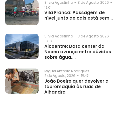
3 de Agosto, 2026
-
Silvia Agostinho
-
13:01
Vila Franca: Passagem de
nível junto ao cais está sem…
3 de Agosto, 2026
-
Silvia Agostinho
-
11:00
Alcoentre: Data center da
Neoen avança entre dúvidas
sobre água,…
Miguel Antonio Rodrigues
-
2 de Agosto, 2026
-
18:43
João Boeiro quer devolver a
tauromaquia às ruas de
Alhandra