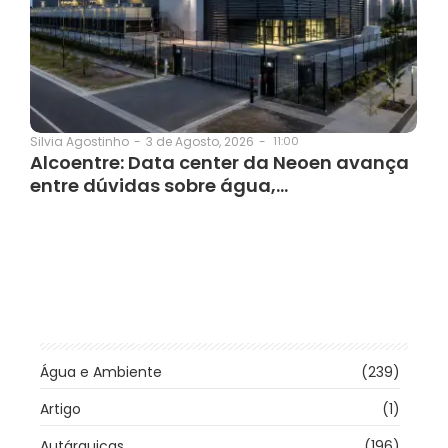
3 de Agosto, 2026
-
11:00
Silvia Agostinho
-
Alcoentre: Data center da Neoen avança
entre dúvidas sobre água,…
Água e Ambiente
(239)
Artigo
(1)
Autárquicas
(196)