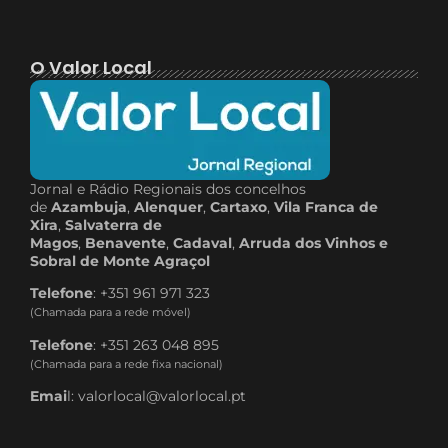
O Valor Local
Jornal e Rádio Regionais dos concelhos
de
Azambuja
,
Alenquer
,
Cartaxo
,
Vila Franca de
Xira
,
Salvaterra de
Magos
,
Benavente
,
Cadaval
,
Arruda dos Vinhos e
Sobral de Monte Agraçol
Telefone
: +351 961 971 323
(Chamada para a rede móvel)
Telefone
: +351 263 048 895
(Chamada para a rede fixa nacional)
Emai
l: valorlocal@valorlocal.pt