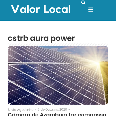
cstrb aura power
7 de Outubro, 2020
-
Silvia Agostinho
-
Câmara de Azambuja faz compasso