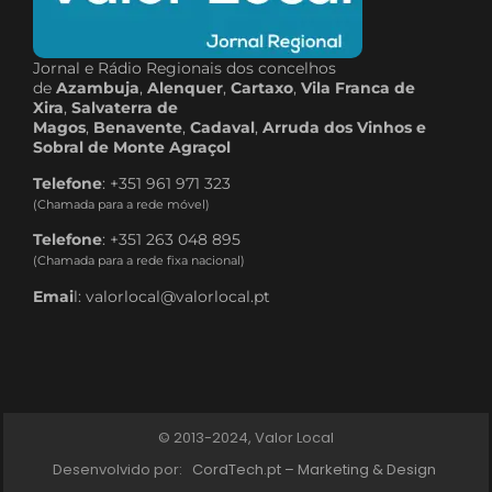
Jornal e Rádio Regionais dos concelhos
de
Azambuja
,
Alenquer
,
Cartaxo
,
Vila Franca de
Xira
,
Salvaterra de
Magos
,
Benavente
,
Cadaval
,
Arruda dos Vinhos e
Sobral de Monte Agraçol
Telefone
: +351 961 971 323
(Chamada para a rede móvel)
Telefone
: +351 263 048 895
(Chamada para a rede fixa nacional)
Emai
l: valorlocal@valorlocal.pt
© 2013-2024, Valor Local
Desenvolvido por:
CordTech.pt – Marketing & Design