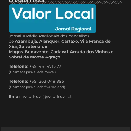
O Valor Local
Jornal e Rádio Regionais dos concelhos
de
Azambuja
,
Alenquer
,
Cartaxo
,
Vila Franca de
Xira
,
Salvaterra de
Magos
,
Benavente
,
Cadaval
,
Arruda dos Vinhos e
Sobral de Monte Agraçol
Telefone
: +351 961 971 323
(Chamada para a rede móvel)
Telefone
: +351 263 048 895
(Chamada para a rede fixa nacional)
Emai
l: valorlocal@valorlocal.pt