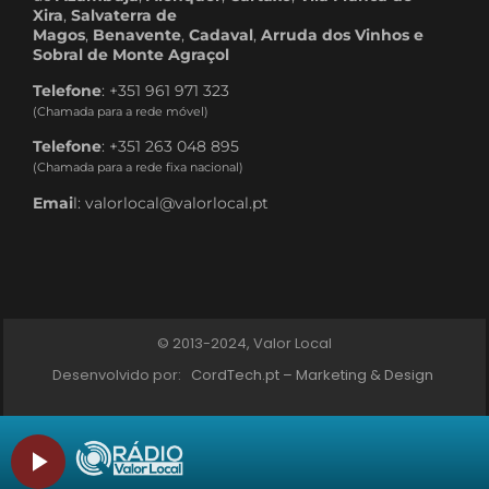
Xira
,
Salvaterra de
Magos
,
Benavente
,
Cadaval
,
Arruda dos Vinhos e
Sobral de Monte Agraçol
Telefone
: +351 961 971 323
(Chamada para a rede móvel)
Telefone
: +351 263 048 895
(Chamada para a rede fixa nacional)
Emai
l: valorlocal@valorlocal.pt
© 2013-2024, Valor Local
Desenvolvido por:
CordTech.pt – Marketing & Design