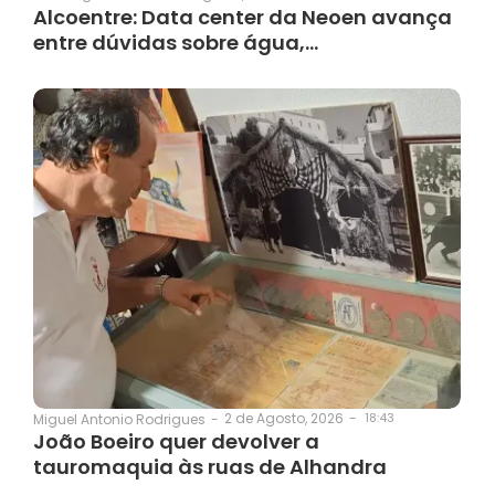
Alcoentre: Data center da Neoen avança
entre dúvidas sobre água,…
2 de Agosto, 2026
-
18:43
Miguel Antonio Rodrigues
-
João Boeiro quer devolver a
tauromaquia às ruas de Alhandra