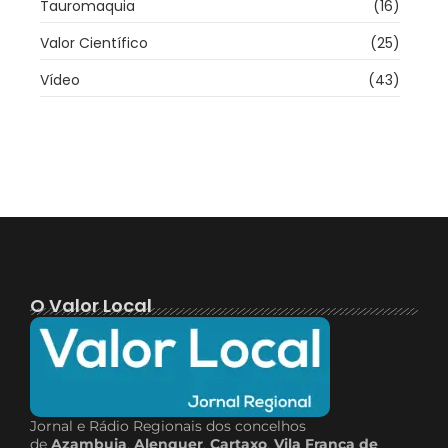
Tauromaquia
(16)
Valor Científico
(25)
Vídeo
(43)
O Valor Local
Jornal e Rádio Regionais dos concelhos
de
Azambuja
,
Alenquer
,
Cartaxo
,
Vila Franca de