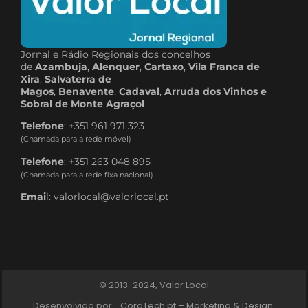
Jornal e Rádio Regionais dos concelhos
de
Azambuja
,
Alenquer
,
Cartaxo
,
Vila Franca de
Xira
,
Salvaterra de
Magos
,
Benavente
,
Cadaval
,
Arruda dos Vinhos e
Sobral de Monte Agraçol
Telefone
: +351 961 971 323
(Chamada para a rede móvel)
Telefone
: +351 263 048 895
(Chamada para a rede fixa nacional)
Emai
l: valorlocal@valorlocal.pt
© 2013-2024, Valor Local
Desenvolvido por:
CordTech.pt – Marketing & Design