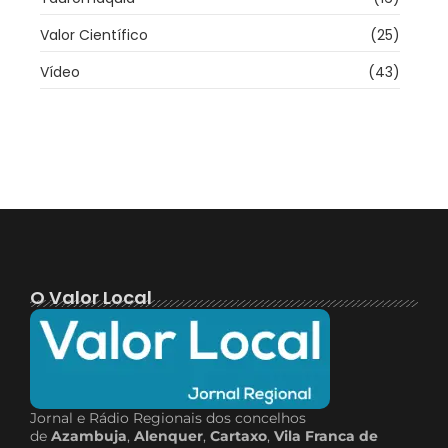
Valor Científico
(25)
Vídeo
(43)
O Valor Local
Jornal e Rádio Regionais dos concelhos
de
Azambuja
,
Alenquer
,
Cartaxo
,
Vila Franca de