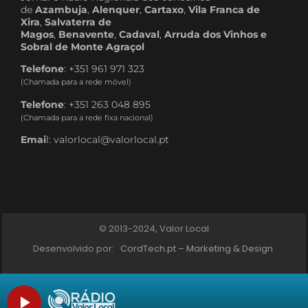
de
Azambuja
,
Alenquer
,
Cartaxo
,
Vila Franca de
Xira
,
Salvaterra de
Magos
,
Benavente
,
Cadaval
,
Arruda dos Vinhos e
Sobral de Monte Agraçol
Telefone
: +351 961 971 323
(Chamada para a rede móvel)
Telefone
: +351 263 048 895
(Chamada para a rede fixa nacional)
Emai
l: valorlocal@valorlocal.pt
© 2013-2024, Valor Local
Desenvolvido por:
CordTech.pt – Marketing & Design