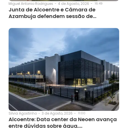
4 de Agosto, 2026
-
16:49
Miguel Antonio Rodrigues
-
Junta de Alcoentre e Câmara de
Azambuja defendem sessão de…
3 de Agosto, 2026
-
11:00
Silvia Agostinho
-
Alcoentre: Data center da Neoen avança
entre dúvidas sobre água,…