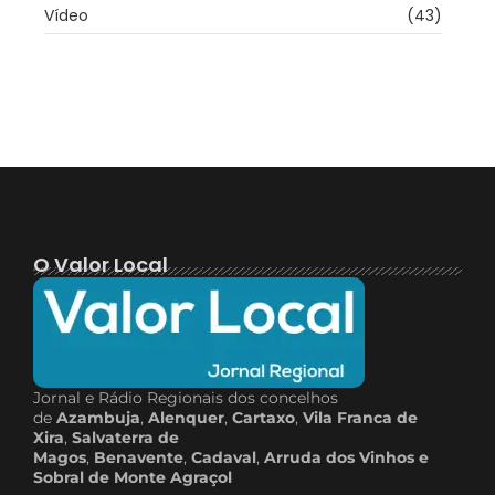
Vídeo
(43)
O Valor Local
Jornal e Rádio Regionais dos concelhos
de
Azambuja
,
Alenquer
,
Cartaxo
,
Vila Franca de
Xira
,
Salvaterra de
Magos
,
Benavente
,
Cadaval
,
Arruda dos Vinhos e
Sobral de Monte Agraçol