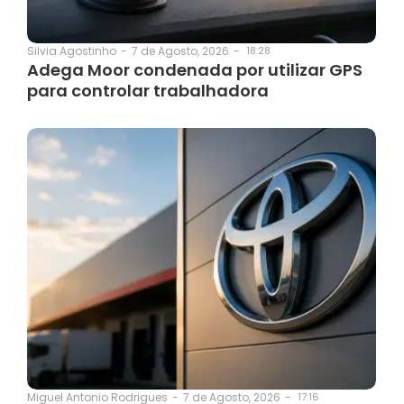
7 de Agosto, 2026
-
18:28
Silvia Agostinho
-
Adega Moor condenada por utilizar GPS
para controlar trabalhadora
7 de Agosto, 2026
-
17:16
Miguel Antonio Rodrigues
-