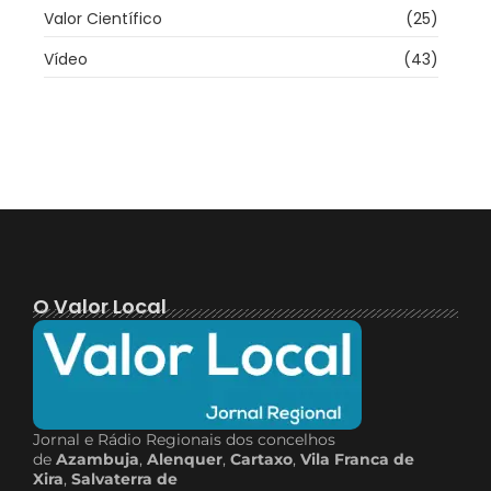
Valor Científico
(25)
Vídeo
(43)
O Valor Local
Jornal e Rádio Regionais dos concelhos
de
Azambuja
,
Alenquer
,
Cartaxo
,
Vila Franca de
Xira
,
Salvaterra de