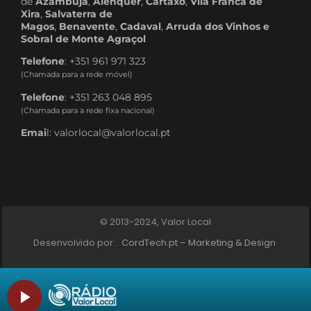
de
Azambuja
,
Alenquer
,
Cartaxo
,
Vila Franca de
Xira
,
Salvaterra de
Magos
,
Benavente
,
Cadaval
,
Arruda dos Vinhos e
Sobral de Monte Agraçol
Telefone
: +351 961 971 323
(Chamada para a rede móvel)
Telefone
: +351 263 048 895
(Chamada para a rede fixa nacional)
Emai
l: valorlocal@valorlocal.pt
© 2013-2024, Valor Local
Desenvolvido por:
CordTech.pt – Marketing & Design