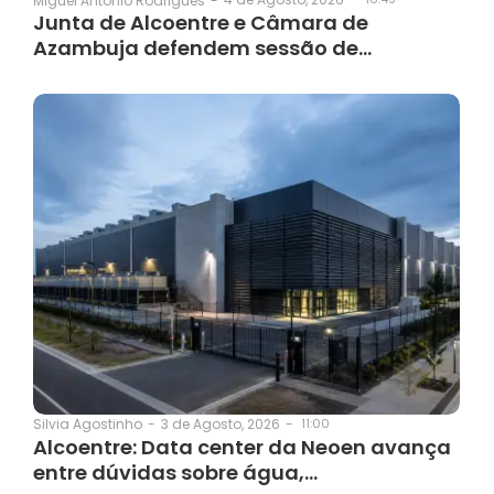
Miguel Antonio Rodrigues
-
Junta de Alcoentre e Câmara de
Azambuja defendem sessão de…
3 de Agosto, 2026
-
11:00
Silvia Agostinho
-
Alcoentre: Data center da Neoen avança
entre dúvidas sobre água,…