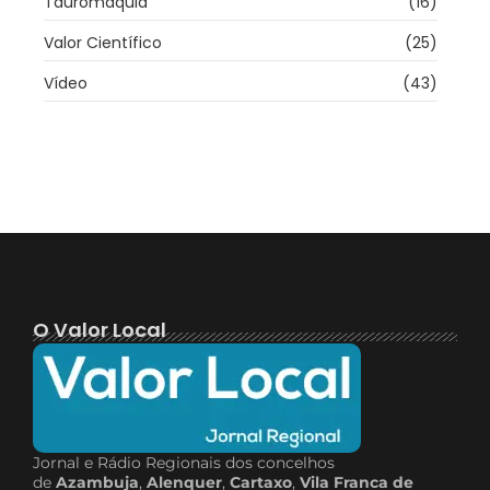
Tauromaquia
(16)
Valor Científico
(25)
Vídeo
(43)
O Valor Local
Jornal e Rádio Regionais dos concelhos
de
Azambuja
,
Alenquer
,
Cartaxo
,
Vila Franca de