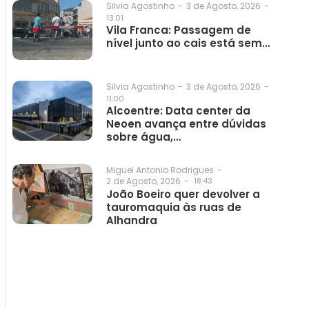
3 de Agosto, 2026
-
Silvia Agostinho
-
13:01
Vila Franca: Passagem de
nível junto ao cais está sem…
3 de Agosto, 2026
-
Silvia Agostinho
-
11:00
Alcoentre: Data center da
Neoen avança entre dúvidas
sobre água,…
Miguel Antonio Rodrigues
-
2 de Agosto, 2026
-
18:43
João Boeiro quer devolver a
tauromaquia às ruas de
Alhandra