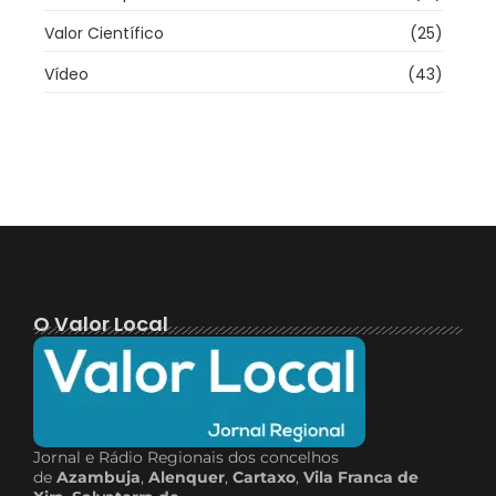
Valor Científico
(25)
Vídeo
(43)
O Valor Local
Jornal e Rádio Regionais dos concelhos
de
Azambuja
,
Alenquer
,
Cartaxo
,
Vila Franca de