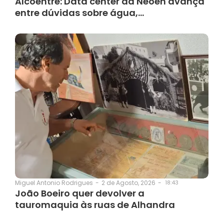
Alcoentre: Data center da Neoen avança
entre dúvidas sobre água,…
2 de Agosto, 2026
-
18:43
Miguel Antonio Rodrigues
-
João Boeiro quer devolver a
tauromaquia às ruas de Alhandra