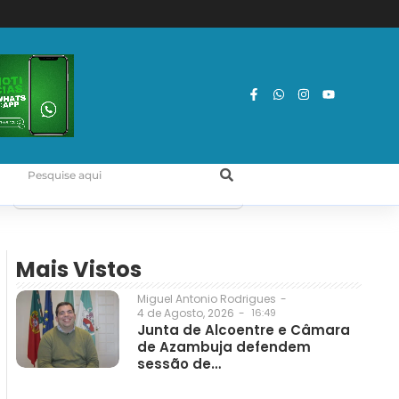
Mais Vistos
Miguel Antonio Rodrigues
-
4 de Agosto, 2026
-
16:49
Junta de Alcoentre e Câmara
de Azambuja defendem
sessão de…