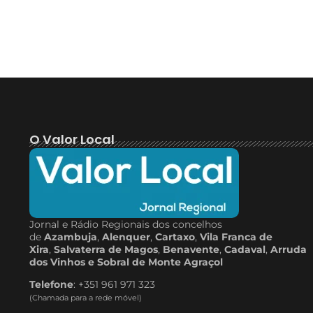
O Valor Local
Jornal e Rádio Regionais dos concelhos
de
Azambuja
,
Alenquer
,
Cartaxo
,
Vila Franca de
Xira
,
Salvaterra de Magos
,
Benavente
,
Cadaval
,
Arruda
dos Vinhos e Sobral de Monte Agraçol
Telefone
: +351 961 971 323
(Chamada para a rede móvel)