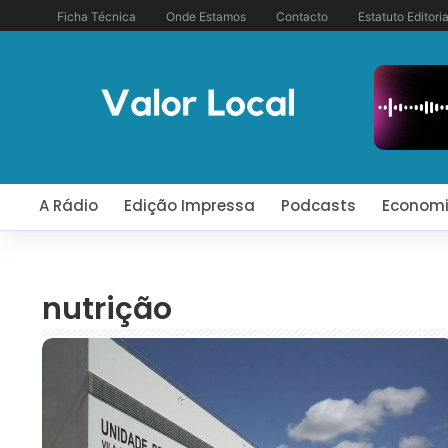
Ficha Técnica
Onde Estamos
Contacto
Estatuto Editoria
A Rádio
Edição Impressa
Podcasts
Econom
nutrição