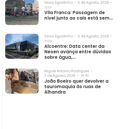
3 de Agosto, 2026
-
Silvia Agostinho
-
13:01
Vila Franca: Passagem de
nível junto ao cais está sem…
3 de Agosto, 2026
-
Silvia Agostinho
-
11:00
Alcoentre: Data center da
Neoen avança entre dúvidas
sobre água,…
Miguel Antonio Rodrigues
-
2 de Agosto, 2026
-
18:43
João Boeiro quer devolver a
tauromaquia às ruas de
Alhandra