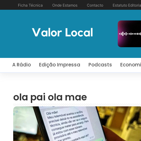
Ficha Técnica
Onde Estamos
Contacto
Estatuto Editoria
A Rádio
Edição Impressa
Podcasts
Econom
ola pai ola mae