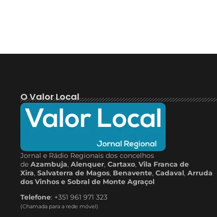
O Valor Local
Jornal e Rádio Regionais dos concelhos
de
Azambuja
,
Alenquer
,
Cartaxo
,
Vila Franca de
Xira
,
Salvaterra de Magos
,
Benavente
,
Cadaval
,
Arruda
dos Vinhos e Sobral de Monte Agraçol
Telefone
: +351 961 971 323
(Chamada para a rede móvel)