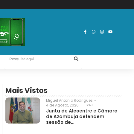
Mais Vistos
Miguel Antonio Rodrigues
-
4 de Agosto, 2026
-
16:49
Junta de Alcoentre e Câmara
de Azambuja defendem
sessão de…