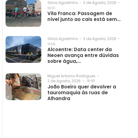
3 de Agosto, 2026
-
Silvia Agostinho
-
13:01
Vila Franca: Passagem de
nível junto ao cais está sem…
3 de Agosto, 2026
-
Silvia Agostinho
-
11:00
Alcoentre: Data center da
Neoen avança entre dúvidas
sobre água,…
Miguel Antonio Rodrigues
-
2 de Agosto, 2026
-
18:43
João Boeiro quer devolver a
tauromaquia às ruas de
Alhandra