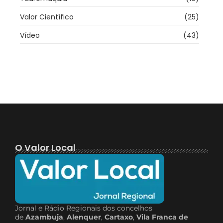
Valor Científico
(25)
Vídeo
(43)
O Valor Local
Jornal e Rádio Regionais dos concelhos
de
Azambuja
,
Alenquer
,
Cartaxo
,
Vila Franca de