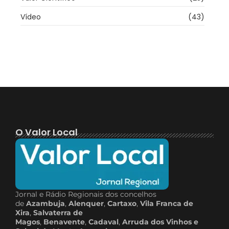
Vídeo
(43)
O Valor Local
Jornal e Rádio Regionais dos concelhos
de
Azambuja
,
Alenquer
,
Cartaxo
,
Vila Franca de
Xira
,
Salvaterra de
Magos
,
Benavente
,
Cadaval
,
Arruda dos Vinhos e