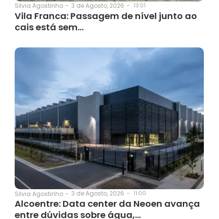
3 de Agosto, 2026
-
13:01
Silvia Agostinho
-
Vila Franca: Passagem de nível junto ao
cais está sem…
3 de Agosto, 2026
-
11:00
Silvia Agostinho
-
Alcoentre: Data center da Neoen avança
entre dúvidas sobre água,…