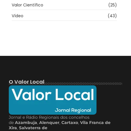
Valor Científico
(25)
Vídeo
(43)
O Valor Local
Jornal e Rádio Regionais dos concelhos
de
Azambuja
,
Alenquer
,
Cartaxo
,
Vila Franca de
Xira
,
Salvaterra de